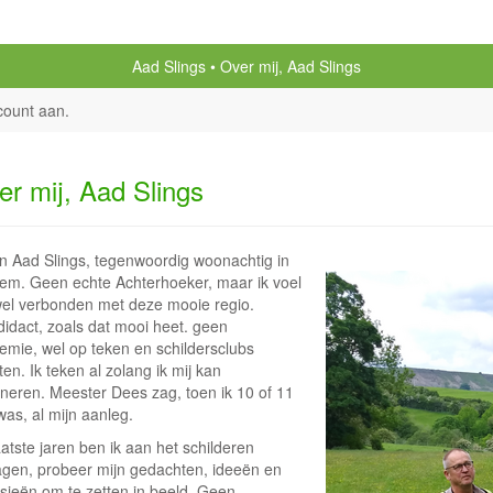
Aad Slings
Over mij, Aad Slings
count aan
.
er mij, Aad Slings
en Aad Slings, tegenwoordig woonachtig in
em. Geen echte Achterhoeker, maar ik voel
el verbonden met deze mooie regio.
didact, zoals dat mooi heet. geen
emie, wel op teken en schildersclubs
en. Ik teken al zolang ik mij kan
nneren. Meester Dees zag, toen ik 10 of 11
was, al mijn aanleg.
atste jaren ben ik aan het schilderen
agen, probeer mijn gedachten, ideeën en
asieën om te zetten in beeld. Geen