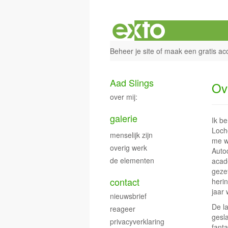
Beheer je site
of
maak een gratis ac
Aad Slings
Ov
over mij:
galerie
Ik b
Loch
menselijk zijn
me w
overig werk
Auto
de elementen
acad
gezet
contact
heri
jaar 
nieuwsbrief
De la
reageer
gesl
privacyverklaring
fant