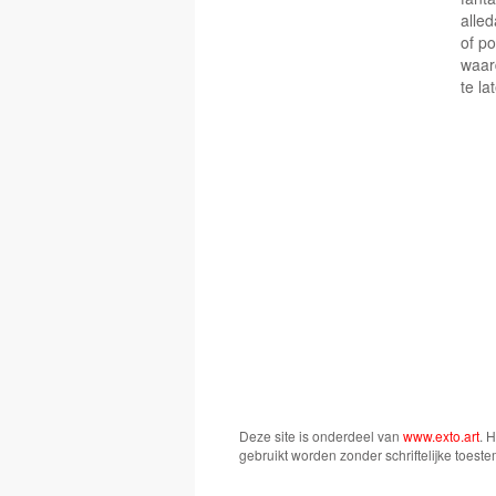
alle
of po
waar
te la
Deze site is onderdeel van
www.exto.art
. 
gebruikt worden zonder schriftelijke toest